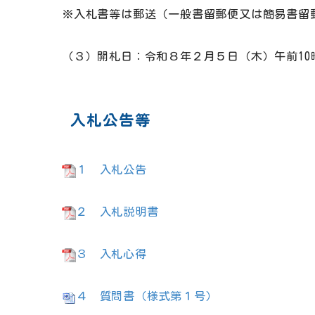
※入札書等は郵送（一般書留郵便又は簡易書留
（３）開札日：令和８年２月５日（木）午前
10
入札公告等
１ 入札公告
２ 入札説明書
３ 入札心得
４ 質問書（様式第１号）