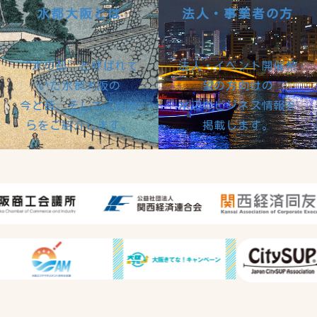
水都大阪とは
法人・事業者の方
“水の都”と呼ばれて
法人・イベント開催希
いた水都大阪の
望の方向けの
今と昔、そしてこれか
水辺のビジネス情報を
らをご紹介します。
掲載します。