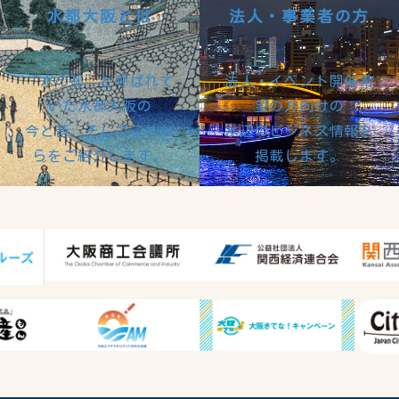
水都大阪とは
法人・事業者の方
“水の都”と呼ばれて
法人・イベント開催希
いた水都大阪の
望の方向けの
今と昔、そしてこれか
水辺のビジネス情報を
らをご紹介します。
掲載します。