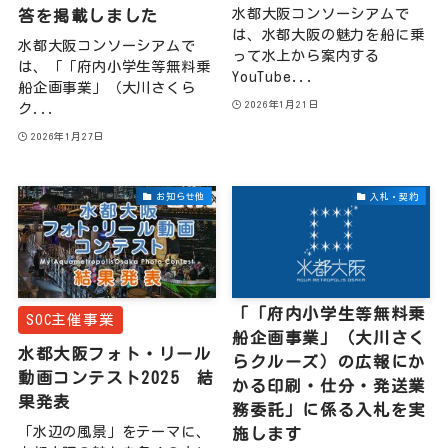
水都大阪コンソーシアムで
答を掲載しました
は、水都大阪の魅力を船に乗
水都大阪コンソーシアムで
って水上から案内する
は、「「府内小学生等無料乗
YouTube...
船企画事業」（大川さくら
2026年1月21日
ク...
2026年1月27日
お知らせ他
入札・契約
「「府内小学生等無料乗
SOC主催事業
船企画事業」（大川さく
水都大阪フォト・リール
らクルーズ）の広報にか
動画コンテスト2025 結
かる印刷・仕分・発送業
果発表
務委託」に係る入札を実
「水辺の風景」をテーマに、
施します