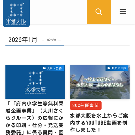
2026年1月
– date –
入札・契約
お知らせ他
「「府内小学生等無料乗
SOC主催事業
船企画事業」（大川さく
水都大阪を水上からご案
らクルーズ）の広報にか
内するYOUTUBE動画を制
かる印刷・仕分・発送業
作しました！
務委託」に係る質問・回