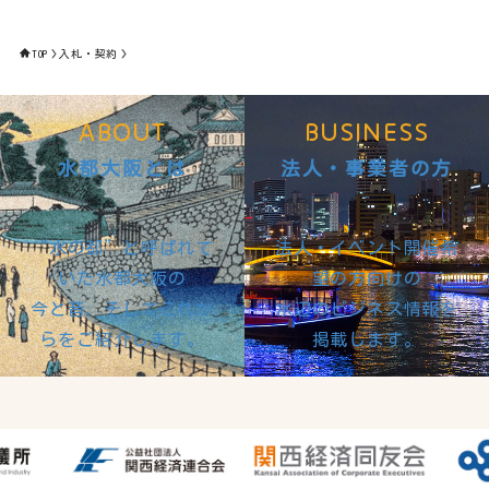
TOP
入札・契約
ABOUT
BUSINESS
水都大阪とは
法人・事業者の方
“水の都”と呼ばれて
法人・イベント開催希
いた水都大阪の
望の方向けの
今と昔、そしてこれか
水辺のビジネス情報を
らをご紹介します。
掲載します。