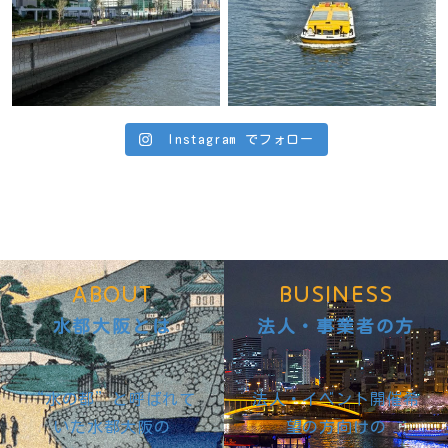
Instagram でフォロー
ABOUT
BUSINESS
水都大阪とは
法人・事業者の方
“水の都”と呼ばれて
法人・イベント開催希
いた水都大阪の
望の方向けの