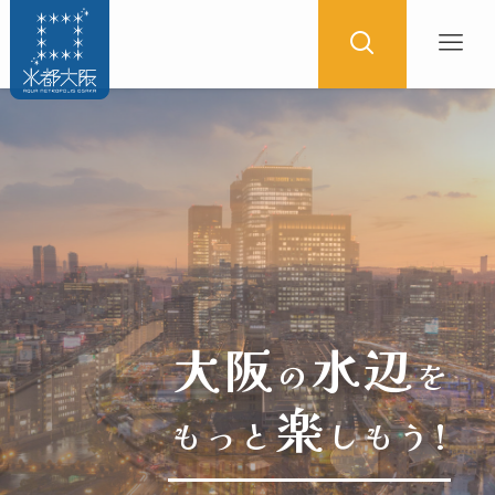
大阪
水辺
の
を
楽
もっと
しもう!