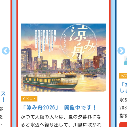
お知らせ他
イ
「水都大阪ビジョン2030」を公開
中
しました！
「
水都大阪コンソーシアムではこの度、
コ
2030年に向けて大阪が水の都として目
推
指す姿を描いた、「水都大阪ビ‥
な
れ
SOC主催事業