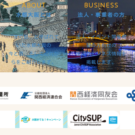
ABOUT
BUSINESS
水都大阪とは
法人・事業者の方
“水の都”と呼ばれて
法人・イベント開催希
いた水都大阪の
望の方向けの
今と昔、そしてこれか
水辺のビジネス情報を
らをご紹介します。
掲載します。