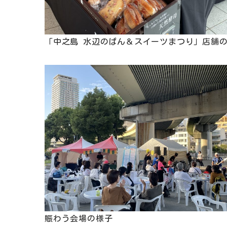
「中之島 水辺のぱん＆スイーツまつり」店舗
賑わう会場の様子 水都大