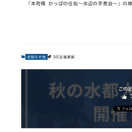
「本町橋 かっぱの住処～水辺の芋煮会～」の
お知らせ他
SOC主催事業
この