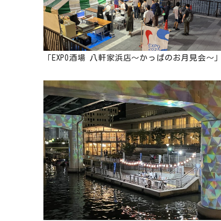
「EXPO酒場 八軒家浜店～かっぱのお月見会～