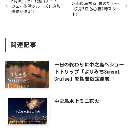
6月9日(火)「淀川ゲート
水面に満ちる 青の祈り～
ウェイ体験クルーズ」追加
（7月7日(火)夜7時スター
運航が決定！
ト）
関連記事
一日の終わりに中之島へショー
トトリップ「よりみちSunset
Cruise」を期間限定運航︕
中之島水上ミニ花火