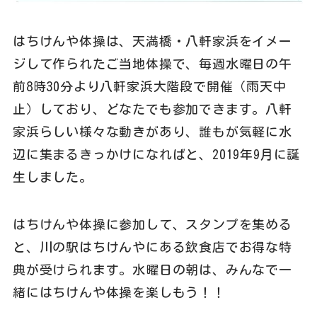
はちけんや体操は、天満橋・八軒家浜をイメー
ジして作られたご当地体操で、毎週水曜日の午
前
8
時
30
分より八軒家浜大階段で開催（雨天中
止）しており、どなたでも参加できます。八軒
家浜らしい様々な動きがあり、誰もが気軽に水
辺に集まるきっかけになればと、
2019
年
9
月に誕
生しました。
はちけんや体操に参加して、スタンプを集める
と、川の駅はちけんやにある飲食店でお得な特
典が受けられます。水曜日の朝は、みんなで一
緒にはちけんや体操を楽しもう！！