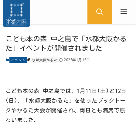
こども本の森 中之島で「水都大阪かる
た」イベントが開催されました
2025年1月16日
イベント
水都大阪かるた
こども本の森 中之島では、
1
月
11
日
(
土
)
と
12
日
(
日
)
、「水都大阪かるた」を使ったブックトー
クやかるた大会が開催され、両日とも満席で賑
わいました。