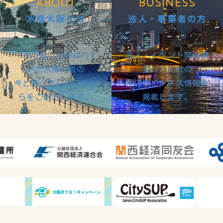
ABOUT
BUSINESS
水都大阪とは
法人・事業者の方
“水の都”と呼ばれて
法人・イベント開催希
いた水都大阪の
望の方向けの
今と昔、そしてこれか
水辺のビジネス情報を
らをご紹介します。
掲載します。