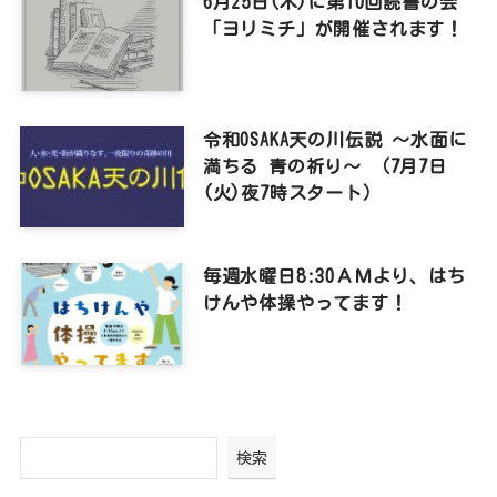
6月25日(木)に第10回読書の会
「ヨリミチ」が開催されます！
令和OSAKA天の川伝説 ～水面に
満ちる 青の祈り～ （7月7日
(火)夜7時スタート）
毎週水曜日8:30ＡＭより、はち
けんや体操やってます！
検索