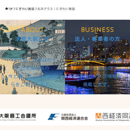
TOP
にぎわい施設
北浜テラス｜にぎわい施設
ABOUT
BUSINESS
水都大阪とは
法人・事業者の方
“水の都”と呼ばれて
法人・イベント開催希
いた水都大阪の
望の方向けの
今と昔、そしてこれか
水辺のビジネス情報を
らをご紹介します。
掲載します。