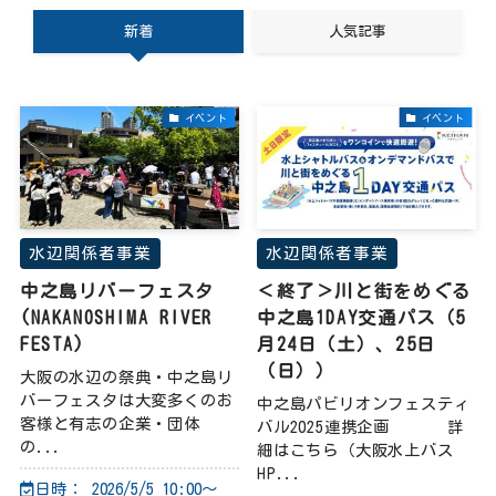
新着
人気記事
イベント
イベント
水辺関係者事業
水辺関係者事業
中之島リバーフェスタ
＜終了＞川と街をめぐる
(NAKANOSHIMA RIVER
中之島1DAY交通パス（5
FESTA)
月24日（土）、25日
（日））
大阪の水辺の祭典・中之島リ
バーフェスタは大変多くのお
中之島パビリオンフェスティ
客様と有志の企業・団体
バル2025連携企画 詳
の...
細はこちら（大阪水上バス
HP...
日時：
2026/5/5 10:00～