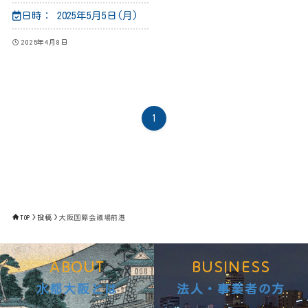
日時：
2025年5月5日(月)
2025年4月8日
1
TOP
投稿
大阪国際会議場前港
ABOUT
BUSINESS
水都大阪とは
法人・事業者の方