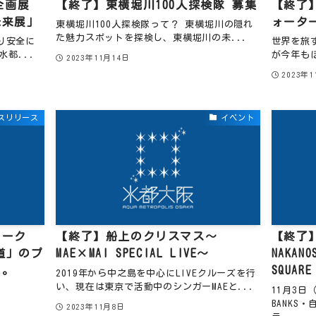
T企画展
【終了】東横堀川100人探検隊 募集
【終了
未来展」
ォーター
東横堀川100人探検隊って？ 東横堀川の隠れ
た魅力スポットを探検し、東横堀川の未...
り安全に
世界を旅
水都...
が今年も
2023年11月14日
2023年
スリリース
イベント
イーク
【終了】船上のクリスマス～
【終了
歩道」のプ
MAE×MAI SPECIAL LIVE～
NAKANO
た。
SQUARE
2019年から中之島を中心にLIVEクルーズを行
い、現在は東京で活動中のシンガーMAEと...
11月3日（
BANKS
2023年11月8日