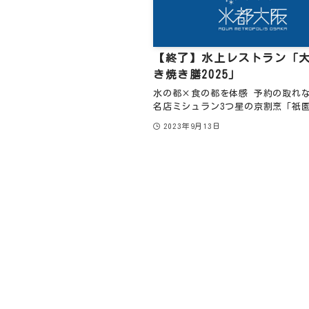
【終了】水上レストラン「
き焼き膳2025」
水の都×食の都を体感 予約の取れ
名店ミシュラン3つ星の京割烹「祇園 
2023年9月13日