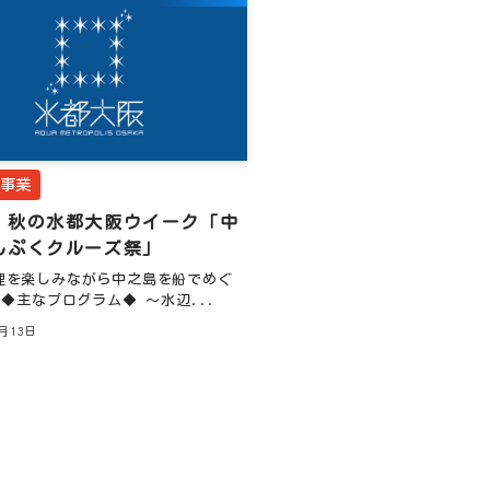
催事業
】秋の水都大阪ウイーク「中
んぷくクルーズ祭」
理を楽しみながら中之島を船でめぐ
◆主なプログラム◆ ～水辺...
9月13日