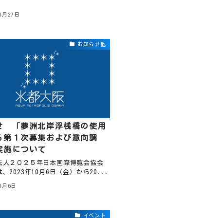
10月27日
お知らせ他
せ 「夢洲北岸浮桟橋の使用
る第１次募集および意向調
実施について
法人２０２５年日本国際博覧会協会
、2023年10月6日（金）から20...
10月6日
イベント