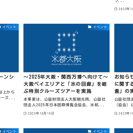
ラ...
2023年
イベント
イベント
ーンシ
～2025年大阪・関西万博へ向けて～
お知ら
大阪ベイエリアと「水の回廊」を結
に関す
ぶ特別クルーズツアーを実施
査」の
船上から
ーズ...
本事業は、公益財団法人大阪観光局、公益社
公益社団
団法人2025年日本国際博覧会協会、水都...
（協会）は
2023年10月10日
2023年
イベント
イベント