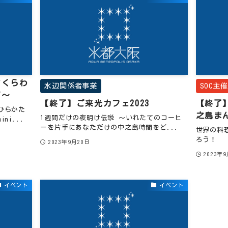
アくらわ
水辺関係者事業
SOC主
ズ～
【終了】ご来光カフェ2023
【終了
ひらかた
之島ま
1週間だけの夜明け伝説 ～いれたてのコーヒ
i...
ーを片手にあなただけの中之島時間をど...
世界の料
ろう！ 
2023年9月20日
2023年
イベント
イベント