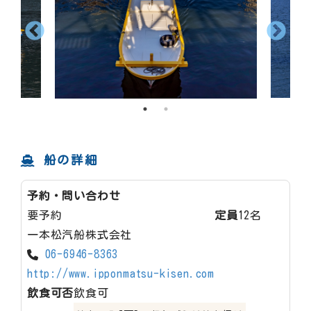
船の詳細
予約・問い合わせ
要予約
定員
12名
一本松汽船株式会社
06-6946-8363
http://www.ipponmatsu-kisen.com
飲食可否
飲食可