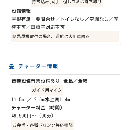
持ち込み[可] 但しゴミは持ち帰り
設備情報
屋根有無：要問合せ／トイレなし／空調なし／喫
煙不可／車椅子対応不可
簡易屋根取付の場合、運航は大川に限る
チャーター情報
音響設備
音響設備あり
全長／全幅
ガイド用マイク
11.5m ／ 2.6m
水上高
1.4m
チャーター料金（時間）
49,500円～ (90分)
お弁当・各種ドリンク等応相談