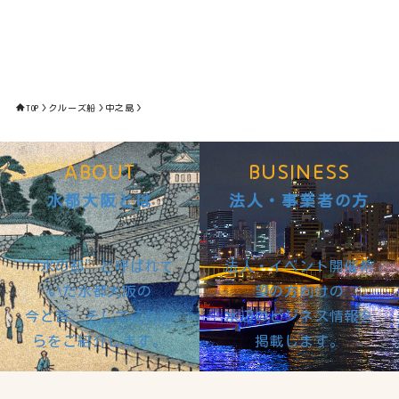
TOP
クルーズ船
中之島
ABOUT
BUSINESS
水都大阪とは
法人・事業者の方
“水の都”と呼ばれて
法人・イベント開催希
いた水都大阪の
望の方向けの
今と昔、そしてこれか
水辺のビジネス情報を
らをご紹介します。
掲載します。