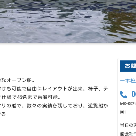
お
快なオープン船。
一本松
付けも可能で自由にレイアウトが出来、椅子、テ
06
チ仕様で48名まで乗船可能。
540-0
タリの船で、数々の実績を残しており、遊覧船か
901
きる。
当日の
船会社