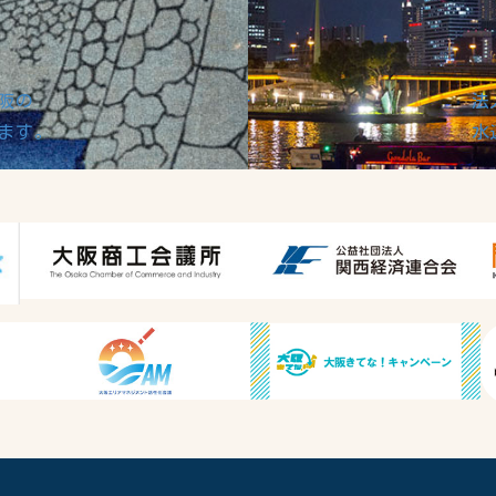
阪の
法
ます。
水