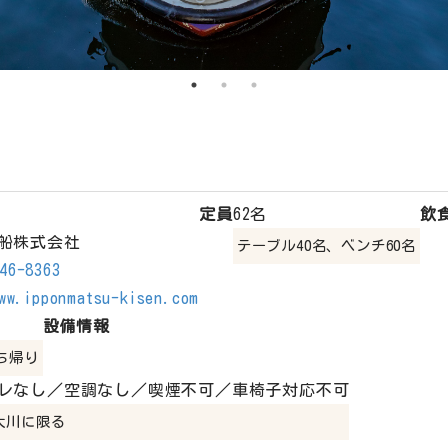
定員
62名
飲
船株式会社
テーブル40名、ベンチ60名
46-8363
ww.ipponmatsu-kisen.com
設備情報
ち帰り
レなし／空調なし／喫煙不可／車椅子対応不可
大川に限る