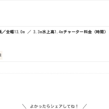
長／全幅
13.0m ／ 3.3m
水上高
1.4m
チャーター料金（時間）
談
よかったらシェアしてね！