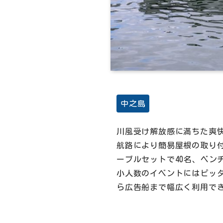
中之島
川風受け解放感に満ちた爽
航路により簡易屋根の取り
ーブルセットで40名、ベン
小人数のイベントにはピッ
ら広告船まで幅広く利用で