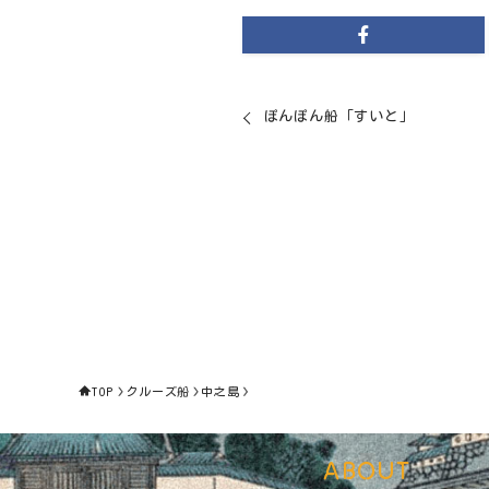
ぽんぽん船「すいと」
TOP
クルーズ船
中之島
ABOUT