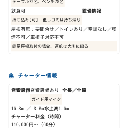
テーブル72名、ベンチ78名
飲食可
設備情報
持ち込み[可] 但しゴミは持ち帰り
屋根有無：要問合せ／トイレあり／空調なし／喫
煙不可／車椅子対応不可
簡易屋根取付の場合、運航は大川に限る
チャーター情報
音響設備
音響設備あり
全長／全幅
ガイド用マイク
16.3m ／ 3.8m
水上高
1.6m
チャーター料金（時間）
110,000円～ (60分)