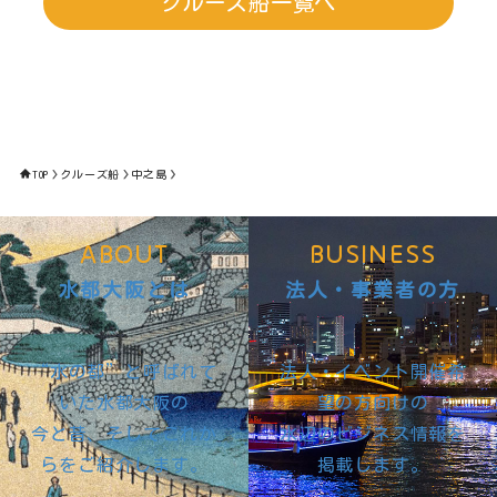
クルーズ船一覧へ
TOP
クルーズ船
中之島
ABOUT
BUSINESS
水都大阪とは
法人・事業者の方
“水の都”と呼ばれて
法人・イベント開催希
いた水都大阪の
望の方向けの
今と昔、そしてこれか
水辺のビジネス情報を
らをご紹介します。
掲載します。