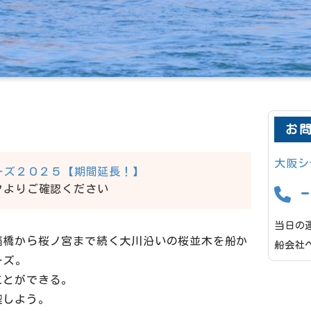
お
大阪シ
ーズ２０２５【期間延長！】
クよりご確認ください
-
当日の
満橋から桜ノ宮まで続く大川沿いの桜並木を船か
船会社
ーズ。
ことができる。
喫しよう。