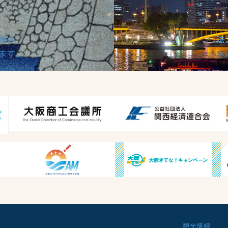
阪の
法
ます。
水
観光情報