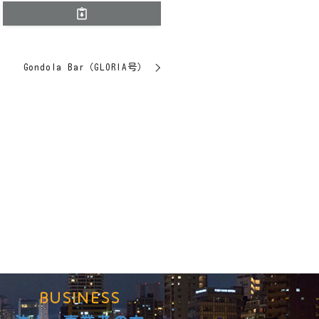
Gondola Bar（GLORIA号）
BUSINESS