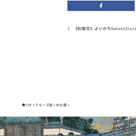
《秋限定》よりみちSunsetCruis
TOP
クルーズ船
中之島
ABOUT