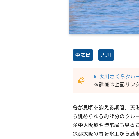
中之島
大川
大川さくらクル
※詳細は上記リン
桜が見頃を迎える期間、天
ら眺められる約25分のクル
途中大阪城や造幣局も見る
水都大阪の春を水上から満