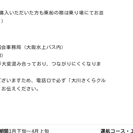
ご購入いただいた方も乗船の際は乗り場にてお並
。）
議会事務局（大阪水上バス内）
00）
が大変混み合っており、つながりにくくなりま
ございますため、電話口で必ず「大川さくらクル
、お伝えください。
期間
3月下旬～4月上旬
運航コース・