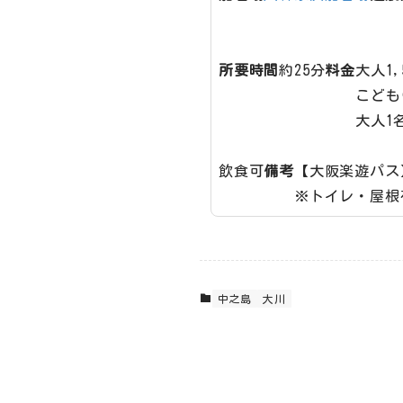
所要時間
約25分
料金
大人1,
こども
大人1
飲食可
備考
【大阪楽遊パス
※トイレ・屋根
中之島
大川