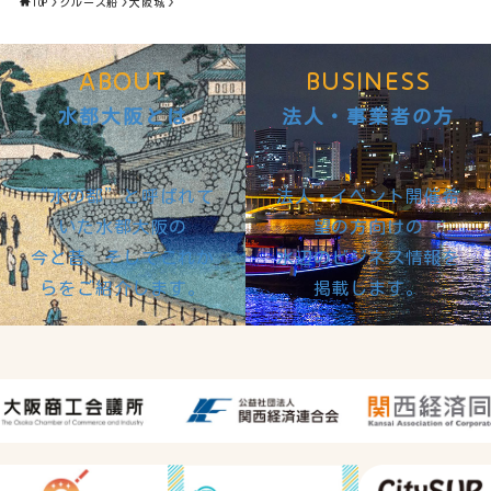
TOP
クルーズ船
大阪城
ABOUT
BUSINESS
水都大阪とは
法人・事業者の方
“水の都”と呼ばれて
法人・イベント開催希
いた水都大阪の
望の方向けの
今と昔、そしてこれか
水辺のビジネス情報を
らをご紹介します。
掲載します。